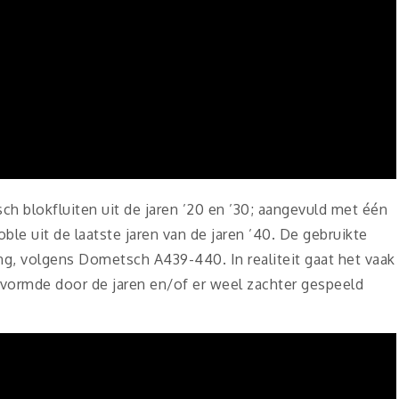
sch blokfluiten uit de jaren ’20 en ’30; aangevuld met één
le uit de laatste jaren van de jaren ’40. De gebruikte
g, volgens Dometsch A439-440. In realiteit gaat het vaak
vormde door de jaren en/of er weel zachter gespeeld