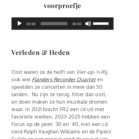
voorproefje
Gebruik
00:00
00:00
Omhoog/Omlaag-
pijltoetsen
om
het
Verleden & Heden
volume
te
Ooit waren ze de helft van
Vier-op-‘n-Rij
,
verhogen
ook wel
Flanders Recorder Quartet
en
of
speelden ze concerten in meer dan 50
te
landen. Nu zijn ze terug, fitter dan ooit,
verlagen.
en doen maken ze hun muzikale dromen
waar. In 2021 bracht FR2 een cd uit met
favoriete werken. 2023-2025 hebben een
focus op de jaren ’30 en ’40, met een cd
rond Ralph Vaughan Williams en de Pipers’
Guilds en een project rond de revival van