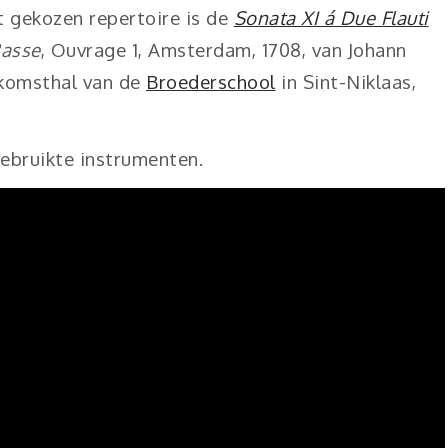
et gekozen repertoire is de
Sonata XI á Due Flauti
Basse
, Ouvrage 1, Amsterdam, 1708, van Johann
lkomsthal van de
Broederschool
in Sint-Niklaas,
gebruikte instrumenten.