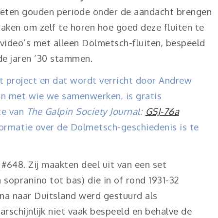
geten gouden periode onder de aandacht brengen
maken om zelf te horen hoe goed deze fluiten te
 video’s met alleen Dolmetsch-fluiten, bespeeld
fde jaren ’30 stammen.
t project en dat wordt verricht door Andrew
on met wie we samenwerken, is gratis
te van
The Galpin Society Journal:
GSJ-76a
formatie over de Dolmetsch-geschiedenis is te
#648. Zij maakten deel uit van een set
sopranino tot bas) die in of rond 1931-32
na naar Duitsland werd gestuurd als
aarschijnlijk niet vaak bespeeld en behalve de