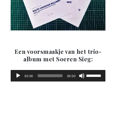
Een voorsmaakje van het trio-
Audiospel
album met Soeren Sieg:
Gebruik
00:00
00:00
Omhoog/Omlaag-
pijltoetsen
om
het
volume
te
verhogen
of