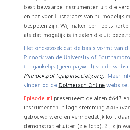
best bewaarde instrumenten uit die ver
en het voor luisteraars van nu mogelijk 
bespelen zijn. Wij maken een reeks korte
als dat mogelijk is in zalen die uit dezel
Het onderzoek dat de basis vormt van di
Pinnock van de University of Southampt
toegankelijk (geen paywall) via de websi
Pinnock.pdf (galpinsociety.org)
. Meer in
vinden op de
Dolmetsch Online
website.
Episode #1
presenteert de alten #647 en 
instrumenten in lage stemming A415 (van 
gebouwd werd en vermoedelijk kort
daar
demonstratiefluiten (zie foto). Zij zijn w