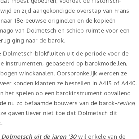
dat moest gebeuren, voordat de historisch-
wijd en zijd aangekondigde overstap van Frans
naar 18e-eeuwse originelen en de kopieën
imago van Dolmetsch en schiep ruimte voor een
rug ging naar de barok.
e Dolmetsch-blokfluiten uit de periode voor de
e instrumenten, gebaseerd op barokmodellen,
bogen windkanalen. Oorspronkelijk werden ze
veer konden klanten ze bestellen in A415 of A440.
n het spelen op een barokinstrument opvallend
 de nu zo befaamde bouwers van de barok-
revival
of ze gaven liever niet toe dat Dolmetsch dit
t.
Dolmetsch uit de jaren ’30
wil enkele van de