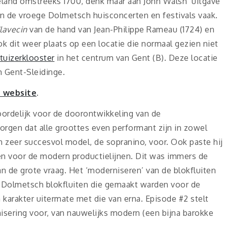
land omstreeks 1700, denk maar aan John Walsh’ uitgave
en de vroege Dolmetsch huisconcerten en festivals vaak.
lavecin
van de hand van Jean-Philippe Rameau (1724) en
 dit weer plaats op een locatie die normaal gezien niet
tuizerklooster
in het centrum van Gent (B). Deze locatie
m Gent-Sleidinge.
 website
.
ordelijk voor de doorontwikkeling van de
orgen dat alle groottes even performant zijn in zowel
en zeer succesvol model, de sopranino, voor. Ook paste hij
n voor de modern productielijnen. Dit was immers de
 de grote vraag. Het ‘moderniseren’ van de blokfluiten
. Dolmetsch blokfluiten die gemaakt warden voor de
arakter uitermate met die van erna. Episode #2 stelt
isering voor, van nauwelijks modern (een bijna barokke