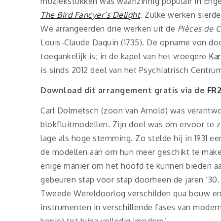
muziekstukken was waanzinnig populair in Enge
The Bird Fancyer’s Delight
. Zulke werken sierd
We arrangeerden drie werken uit de
Pièces de C
Louis-Claude Daquin (1735). De opname von dook
toegankelijk is; in de kapel van het vroegere
Kar
is sinds 2012 deel van het Psychiatrisch Centru
Download dit arrangement gratis via de
FR2
Carl Dolmetsch (zoon van Arnold) was verantwo
blokfluitmodellen. Zijn doel was om ervoor te z
lage als hoge stemming. Zo stelde hij in 1931 e
de modellen aan om hun meer geschikt te make
enige manier om het hoofd te kunnen bieden aan
gebeuren stap voor stap doorheen de jaren ’30
Tweede Wereldoorlog verschilden qua bouw en k
instrumenten in verschillende fases van modern
kopie) tot bijna volledig ‘modern’.