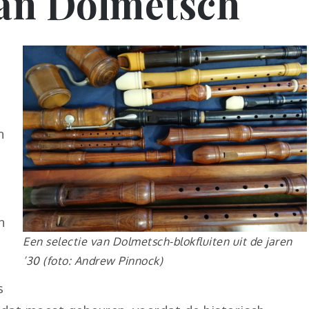
van Dolmetsch
n
n
Een selectie van Dolmetsch-blokfluiten uit de jaren
’30 (foto: Andrew Pinnock)
s