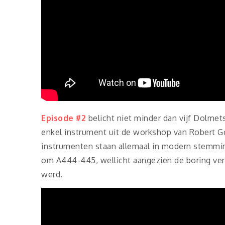
Episode #2
belicht niet minder dan vijf Dolmet
enkel instrument uit de workshop van Robert Gob
instrumenten staan allemaal in modern stemmin
om A444-445, wellicht aangezien de boring ver
werd.