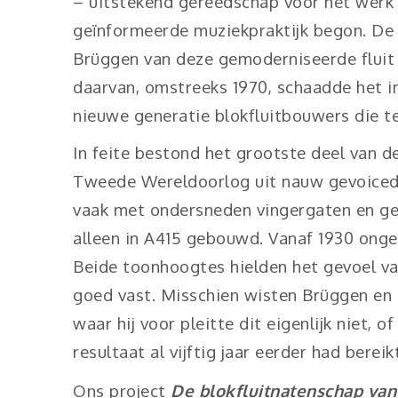
– uitstekend gereedschap voor het werk 
geïnformeerde muziekpraktijk begon. De 
Brüggen van deze gemoderniseerde fluit 
daarvan, omstreeks 1970, schaadde het 
nieuwe generatie blokfluitbouwers die te
In feite bestond het grootste deel van d
Tweede Wereldoorlog uit nauw gevoiced
vaak met ondersneden vingergaten en ge
alleen in A415 gebouwd. Vanaf 1930 onge
Beide toonhoogtes hielden het gevoel va
goed vast. Misschien wisten Brüggen en
waar hij voor pleitte dit eigenlijk niet, 
resultaat al vijftig jaar eerder had bereik
Ons project
De blokfluitnatenschap van 