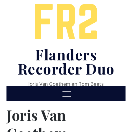
Skip
to
content
Flanders
Recorder Duo
Joris Van Goethem en Tom Beets
Menu
Joris Van