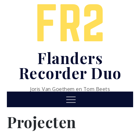
Skip
to
content
Flanders
Recorder Duo
Joris Van Goethem en Tom Beets
Menu
Projecten